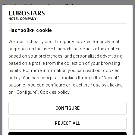
Eurostars St Gregory Dupont Circle
Georgetown
ВАШИНГТОН
Войти в Star Tr
Us Military Discount – Special Rate
Настройки cookie
We use first-party and third-party cookies for analytical
purposes on the use of the web, personalize the content
based on your preferences, and personalized advertising
based on a profile from the collection of your browsing
habits. For more information you can read our cookies
policy. You can accept all cookies through the "Accept"
button or you can configure or reject their use by clicking
US Military Discount – Special Rate
on "Configure".
Cookies policy
В Eurostars St Gregory Dupont Circle Georgetown мы хотим
CONFIGURE
выразить благодарность военнослужащим
Вооружённых сил США.
REJECT ALL