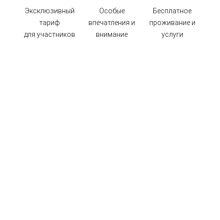
Эксклюзивный
Особые
Бесплатное
тариф
впечатления и
проживание и
для участников
внимание
услуги