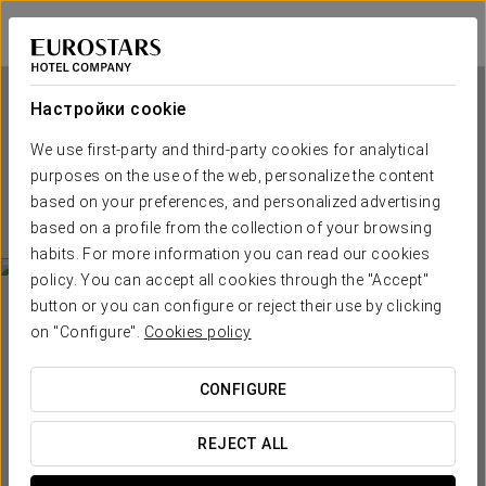
Crisol Monasterio de San Miguel
КАДИС - ЭЛЬ-ПУЭРТО-ДЕ-САНТА-МАРИЯ
Войти в Star Tr
Настройки cookie
We use first-party and third-party cookies for analytical
Crisol Monasterio de San
purposes on the use of the web, personalize the content
Miguel
based on your preferences, and personalized advertising
based on a profile from the collection of your browsing
КАДИС - ЭЛЬ-ПУЭРТО-ДЕ-САНТА-МАРИЯ
habits. For more information you can read our cookies
policy. You can accept all cookies through the "Accept"
button or you can configure or reject their use by clicking
on "Configure".
Cookies policy
CONFIGURE
КОГДА ВЫ ХОТИТЕ ОТПРАВИТЬСЯ В ПУТЕШЕСТВИЕ?
REJECT ALL

