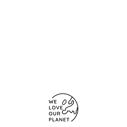
Контакты и карта
Virgen de los Milagros, 27
Кадис - Эль-Пуэрто-
де-Санта-Мария
11500 Испания
(+34) 956 54 04 40
956 86 23 28
Форма обратной связи