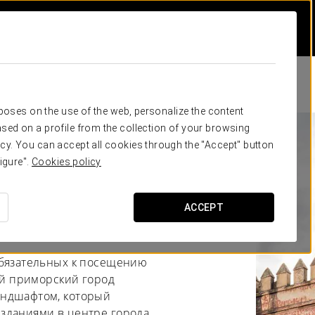
rposes on the use of the web, personalize the content
sed on a profile from the collection of your browsing
cy. You can accept all cookies through the "Accept" button
-Пуэрто-де-
igure".
Cookies policy
ACCEPT
обязательных к посещению
ный приморский город
андшафтом, который
зданиями в центре города.