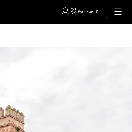
Русский
Войти в Star Traveler или Corpor