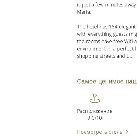
is just a few minutes away
María.
The hotel has 164 elegant
with everything guests migh
the rooms have free Wifi an
environment in a perfect l
shopping streets and t
...
Самое ценимое наш
Расположение
9.0/10
Посмотреть отель