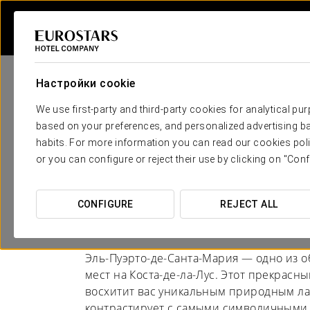
Настройки cookie
We use first-party and third-party cookies for analytical pu
based on your preferences, and personalized advertising ba
habits. For more information you can read our cookies poli
Отели в Кадис - Эль
or you can configure or reject their use by clicking on "Conf
Санта-Мария
CONFIGURE
REJECT ALL
ПУТЕШЕСТВИЕ В РИТМЕ МОРЯ
Эль-Пуэрто-де-Санта-Мария — одно из 
мест на Коста-де-ла-Лус. Этот прекрас
восхитит вас уникальным природным л
контрастирует с самыми символичными 