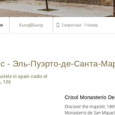

.
{
2
взрослых
1
Номер
Въезд
Выезд
с - Эль-Пуэрто-де-Санта-Ма
Crisol Monasterio De
Discover the majestic 18th
Monasterio de San Miguel,