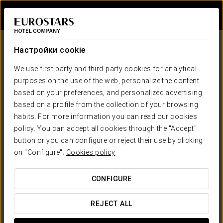
Войти в Star Tr
Настройки cookie
We use first-party and third-party cookies for analytical
purposes on the use of the web, personalize the content
based on your preferences, and personalized advertising
based on a profile from the collection of your browsing
habits. For more information you can read our cookies
Eurostars Hotel Company
policy. You can accept all cookies through the "Accept"
Официальная страница
button or you can configure or reject their use by clicking
ГАРАНТИЯ ЛУЧШЕЙ ЦЕНЫ
on "Configure".
Cookies policy
CONFIGURE
REJECT ALL