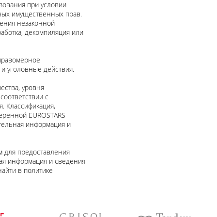
зования при условии
ных имущественных прав.
ления незаконной
работка, декомпиляция или
еправомерное
и уголовные действия.
ества, уровня
 соответствии с
. Классификация,
веренной EUROSTARS
ительная информация и
м для предоставления
ная информация и сведения
найти в политике