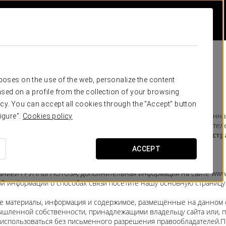
ие
rposes on the use of the web, personalize the content
sed on a profile from the collection of your browsing
cy. You can accept all cookies through the "Accept" button
сайта является: EUROSTARS HOTEL COMPANY SL, зарегистрированна
igure".
Cookies policy
ст 196, запись B-372183, с налоговым номером (CIF) B64930910, те
льной информации о способах связи посетите нашу
основную стр
ACCEPT
селона, Испания
анией ГРУППЫ HOTUSA, дополнительная информация на сайте
www.
 информации о способах связи посетите нашу основную страницу 
ие материалы, информация и содержимое, размещённые на данном
ышленной собственности, принадлежащими владельцу сайта или, п
т использоваться без письменного разрешения правообладателей.