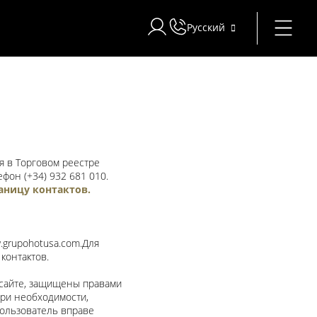
Русский
Войти в Star Traveler или Corpor
я в Торговом реестре
лефон
(+34) 932 681 010
.
аницу контактов.
grupohotusa.com.
Для
контактов.
 сайте, защищены правами
ри необходимости,
Пользователь вправе