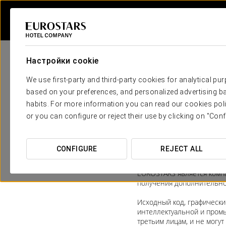
Настройки cookie
Положен
We use first-party and third-party cookies for analytical pu
based on your preferences, and personalized advertising ba
habits. For more information you can read our cookies poli
Владельцем данного веб-
or you can configure or reject their use by clicking on "Conf
Барселоны, том 40703, ли
Для получения дополните
CONFIGURE
REJECT ALL
C/Mallorca 351, 08013 Бар
EUROSTARS является комп
получения дополнительной
Исходный код, графическ
интеллектуальной и пром
третьим лицам, и не могу