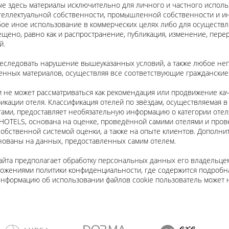
е здесь материалы исключительно для личного и частного исполь
теллектуальной собственности, промышленной собственности и и
ое иное использование в коммерческих целях либо для осуществ
ещено, равно как и распространение, публикация, изменение, пере
й.
реследовать нарушение вышеуказанных условий, а также любое н
нных материалов, осуществляя все соответствующие гражданские 
и не может рассматриваться как рекомендация или продвижение кач
икации отеля. Классификация отелей по звёздам, осуществляемая в
ми, предоставляет необязательную информацию о категории отеля
HOTELS, основана на оценке, проведённой самими отелями и про
собственной системой оценки, а также на опыте клиентов. Дополн
нованы на данных, предоставленных самим отелем.
айта предполагает обработку персональных данных его владельце
оложениями политики конфиденциальности, где содержится подроб
Информацию об использовании файлов cookie пользователь может 