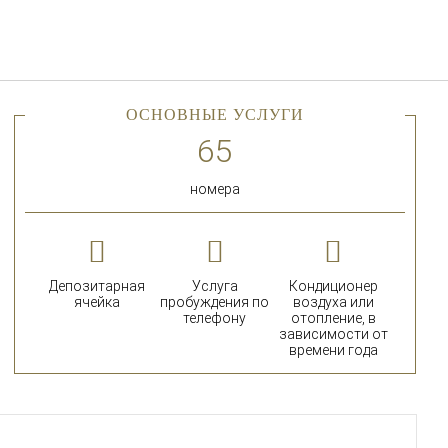
Русский
Войти в Star Traveler или
ОСНОВНЫЕ УСЛУГИ
номера
Депозитарная
Услуга
Кондиционер
ячейка
пробуждения по
воздуха или
телефону
отопление, в
зависимости от
времени года