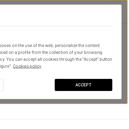
Номера
отдых
rposes on the use of the web, personalize the content
sed on a profile from the collection of your browsing
льных и теплых номеров, красиво оформленных с
cy. You can accept all cookies through the "Accept" button
ие функции, как: смарт-телевизор с бесплатным
igure".
Cookies policy
ое подключение к Wi-Fi. К тому же отдых будет
орые из них имеют красивую террасу.
ACCEPT