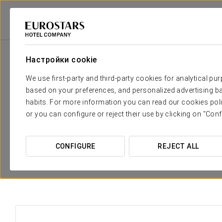
Eurostars Hotel Company
Испания
Palencia
Eurostars Diana Palace
Настройки cookie
Необходимые вам комфорт и 
We use first-party and third-party cookies for analytical pu
based on your preferences, and personalized advertising ba
В отеле Eurostars Diana Palace 65 уютных, функциона
habits. For more information you can read our cookies poli
использованием дерева и мрамора. Все они имеют так
or you can configure or reject their use by clicking on "Conf
доступом к телевизору Samsung, кофеварка и бесплатн
сытным, ведь каждый номер звукоизолирован, а некот
CONFIGURE
REJECT ALL