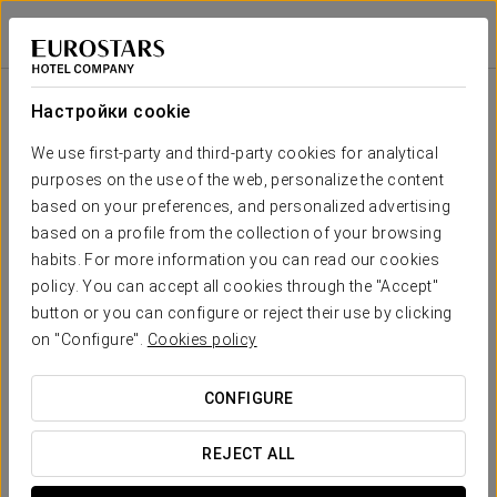
Eurostars Diana Palace
ПАЛЕНСИЯ
Войти в Star Tr
Зала
П-
Совет
Класс
Банкет
Банкет
Театр
Кабаре
образная
директоров
Настройки cookie
MIRÓ
2
60 m
Ваше мероприятие в
We use first-party and third-party cookies for analytical
30
48
46
24
23
33
x m
purposes on the use of the web, personalize the content
altura
based on your preferences, and personalized advertising
VELÁZQUEZ
based on a profile from the collection of your browsing
2
108 m
60
95
92
47
45
65
habits. For more information you can read our cookies
x m
ЗАПРОСИТЬ СМЕТУ
policy. You can accept all cookies through the "Accept"
altura
button or you can configure or reject their use by clicking
MIRÓ +
on "Configure".
Cookies policy
VELAZQUEZ
2
90
143
138
71
68
98
168 m
x m
CONFIGURE
altura
REJECT ALL