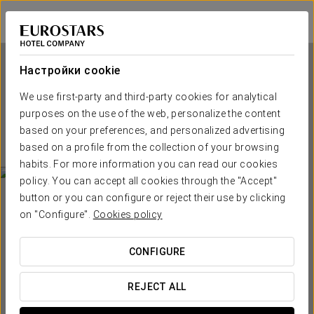
Eurostars Hotel de la Reconquista
ОВЬЕДО
Войти в Star Tr
Настройки cookie
We use first-party and third-party cookies for analytical
Eurostars Hotel de la
purposes on the use of the web, personalize the content
Reconquista
based on your preferences, and personalized advertising
based on a profile from the collection of your browsing
ОВЬЕДО
habits. For more information you can read our cookies
policy. You can accept all cookies through the "Accept"
button or you can configure or reject their use by clicking
on "Configure".
Cookies policy
CONFIGURE
КОГДА ВЫ ХОТИТЕ ОТПРАВИТЬСЯ В ПУТЕШЕСТВИЕ?
REJECT ALL

