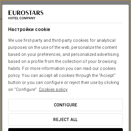
Eurostars Isla de la Toja
ПОНТЕВЕДРА - О-ГРОВЕ
Войти в Star Tr
Чистка Лица
Настройки cookie
We use first-party and third-party cookies for analytical
purposes on the use of the web, personalize the content
based on your preferences, and personalized advertising
based on a profile from the collection of your browsing
habits. For more information you can read our cookies
policy. You can accept all cookies through the "Accept"
button or you can configure or reject their use by clicking
80 € на человека
on "Configure".
Cookies policy
Чистка лица
CONFIGURE
Полный уход за лицом, включающий очищение с
экстракцией, а затем увлажнение и регенерацию кожи.
REJECT ALL