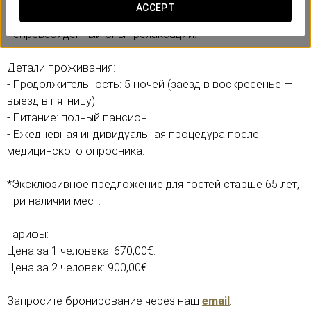
пансионом и ежедневные процедуры, адаптированные
ACCEPT
под ваши потребности. Забронируйте сейчас и получите
непревзойдённый опыт релаксации.
Детали проживания:
- Продолжительность: 5 ночей (заезд в воскресенье —
выезд в пятницу).
- Питание: полный пансион.
- Ежедневная индивидуальная процедура после
медицинского опросника.
*Эксклюзивное предложение для гостей старше 65 лет,
при наличии мест.
Тарифы:
Цена за 1 человека: 670,00€.
Цена за 2 человек: 900,00€.
Запросите бронирование через наш
email
.