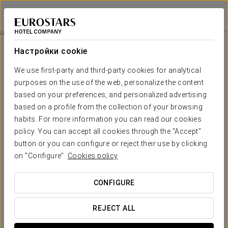
Eurostars Isla de la Toja
ПОНТЕВЕДРА - О-ГРОВЕ
Войти в Star Tr
Пожилой Опыт
Настройки cookie
We use first-party and third-party cookies for analytical
purposes on the use of the web, personalize the content
based on your preferences, and personalized advertising
based on a profile from the collection of your browsing
habits. For more information you can read our cookies
policy. You can accept all cookies through the "Accept"
button or you can configure or reject their use by clicking
От 670 €
on "Configure".
Cookies policy
Пожилой опыт
CONFIGURE
Насладитесь уникальным отдыхом, созданным для
восстановления и благополучия. Программа для
REJECT ALL
сеньоров включает проживание на 5 ночей с полным