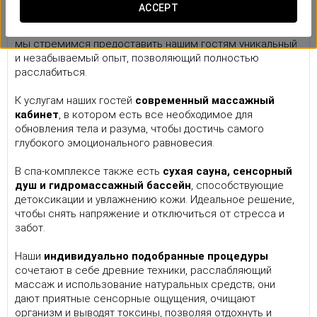
Our spa
ACCEPT
В спа-комплексе Ambery отеля
Eurostars Matosinhos
мы стремимся предоставить нашим гостям уникальный
и незабываемый опыт, позволяющий полностью
расслабиться.
К услугам наших гостей
современный массажный
кабинет
, в котором есть все необходимое для
обновления тела и разума, чтобы достичь самого
глубокого эмоционального равновесия.
В спа-комплексе также есть
сухая сауна, сенсорный
душ и гидромассажный бассейн
, способствующие
детоксикации и увлажнению кожи. Идеальное решение,
чтобы снять напряжение и отключиться от стресса и
забот.
Наши
индивидуально подобранные процедуры
сочетают в себе древние техники, расслабляющий
массаж и использование натуральных средств; они
дают приятные сенсорные ощущения, очищают
организм и выводят токсины, позволяя отдохнуть и