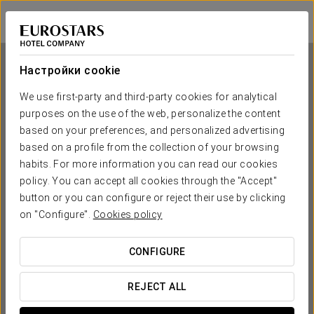
Eurostars Matosinhos
ПОРТУ - МАТОЗИНЬЮШ
Войти в Star Tr
Настройки cookie
We use first-party and third-party cookies for analytical
purposes on the use of the web, personalize the content
Eurostars Matosinhos
based on your preferences, and personalized advertising
based on a profile from the collection of your browsing
ПОРТУ - МАТОЗИНЬЮШ
habits. For more information you can read our cookies
policy. You can accept all cookies through the "Accept"
button or you can configure or reject their use by clicking
on "Configure".
Cookies policy
CONFIGURE
КОГДА ВЫ ХОТИТЕ ОТПРАВИТЬСЯ В ПУТЕШЕСТВИЕ?
REJECT ALL

