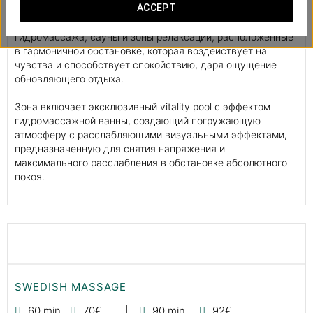
ACCEPT
оздоровления, созданное для отдыха, расслабления и
внутреннего баланса. Маршрут включает бассейны, зоны
гидромассажа, сауны и зоны релаксации, расположенные
в гармоничной обстановке, которая воздействует на
чувства и способствует спокойствию, даря ощущение
обновляющего отдыха.
Зона включает эксклюзивный vitality pool с эффектом
гидромассажной ванны, создающий погружающую
атмосферу с расслабляющими визуальными эффектами,
предназначенную для снятия напряжения и
максимального расслабления в обстановке абсолютного
покоя.
SWEDISH MASSAGE
60 min
70€
90 min
92€