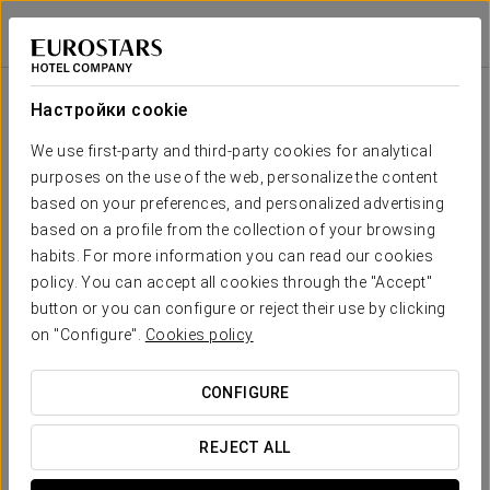
Спа
Áurea Ana Palace Hotel
БУДАПЕШТ
Войти в Star Tr
Спа
Настройки cookie
We use first-party and third-party cookies for analytical
purposes on the use of the web, personalize the content
based on your preferences, and personalized advertising
based on a profile from the collection of your browsing
habits. For more information you can read our cookies
policy. You can accept all cookies through the "Accept"
button or you can configure or reject their use by clicking
on "Configure".
Cookies policy
CONFIGURE
Гидромассажный бассейн
REJECT ALL
Наша wellness-зона — это пространство комплексного