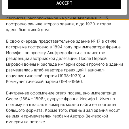
ACCEPT
Отель Аurea Ana Palace Hotel 5* расположен в двух
зданиях. Здание в неоклассическом стиле с внутренним
двориком, расположенное на улице Академия, д. 15,
построено раньше второго здания, и до 1920-х годов
здесь был жилой дом.
В свою очередь представительное здание № 17 в стиле
историзма построено в 1894 году при императоре Франце
Иосифе I по проекту Альфреда Фольца в качестве
резиденции австрийской делегации. После Первой
мировой войны и распада империи среди прочего в здании
размещалась штаб-квартира правящей Национал-
социалистической партии (1938-1939) и
Коммунистической партии (1945-1956).
Внутреннее оформление отеля посвящено императрице
Сисси (1854 - 1898), супруге Франца Иосифа I. Именно
поэтому на шкафах в номерах можно найти ее портреты
большого формата. Кроме того, главный зал здания носит
ее имя и примечателен гербами Австро-Венгерской
империи на потолке.