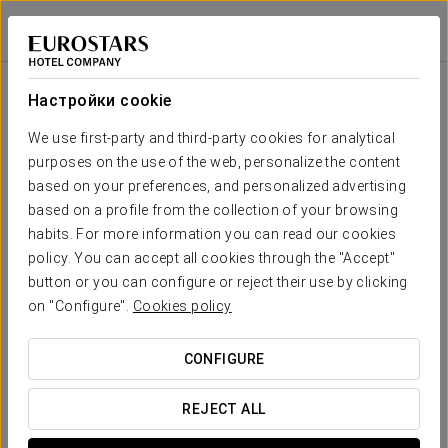
История Здания
Áurea Ana Palace Hotel
БУДАПЕШТ
Войти в Star Tr
История здания
Настройки cookie
We use first-party and third-party cookies for analytical
purposes on the use of the web, personalize the content
based on your preferences, and personalized advertising
based on a profile from the collection of your browsing
habits. For more information you can read our cookies
policy. You can accept all cookies through the "Accept"
button or you can configure or reject their use by clicking
on "Configure".
Cookies policy
CONFIGURE
Неоклассицизм и историзм в
REJECT ALL
одном отеле