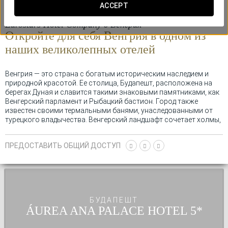
ACCEPT
Eurostars Hotel Company в Венгрия
Откройте для себя Венгрия в одном из
наших
великолепных отелей
Венгрия — это страна с богатым историческим наследием и
природной красотой. Ее столица, Будапешт, расположена на
берегах Дуная и славится такими знаковыми памятниками, как
Венгерский парламент и Рыбацкий бастион. Город также
известен своими термальными банями, унаследованными от
турецкого владычества. Венгерский ландшафт сочетает холмы,
равнины и озера, а Великое равнине идеально подходит для
знакомства с сельской жизнью и дегустации местной кухни,
ПРЕДОСТАВИТЬ ОБЩИЙ ДОСТУП
особенно вин Токай. Венгрия также является культурным и
музыкальным центром, с такими фигурами, как Барток и Лист.
Ее культурное и природное наследие делает Венгрию
уникальным направлением.
БУДАПЕШТ
ÁUREA ANA PALACE HOTEL