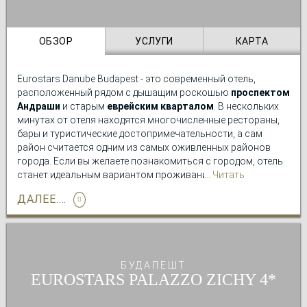
ОБЗОР
УСЛУГИ
КАРТА
Eurostars Danube Budapest - это современный отель,
расположенный рядом с дышащим роскошью
проспектом
Андраши
и старым
еврейским кварталом
. В нескольких
минутах от отеля находятся многочисленные рестораны,
бары и туристические достопримечательности, а сам
район считается одним из самых оживленных районов
города. Если вы желаете познакомиться с городом, отель
станет идеальным вариантом проживания благодаря
Читать
своему удобному месторасположению рядом с
подробно
ДАЛЕЕ....
несколькими станциями
метро и автобусными
остановками.
В отеле Eurostars Danube Budapest мы стремимся
предложить лучшие услуги во время пребывания наших
БУДАПЕШТ
гостей, поэтому у нас работает круглосуточная стойка
EUROSTARS PALAZZO ZICHY
регистрации, есть услуга трансфера из аэропорта (за
дополнительную плату) и завтрак «шведский стол» каждое