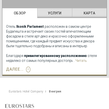
стресса.
ОБЗОР
УСЛУГИ
КАРТА
Отель
Ikonik Parlament
расположен в самом центре
Будапешта и встречает своих гостей впечатляющим
фасадом в стиле арт-деко и красочно оформленными
помещениями, где каждый предмет искусства и декора
были тщательно подобраны и вписаны в интерьер.
Благодаря
привилегированному расположению
отеля
недалеко от самых популярных достопримечательностей
Читать
города, гости могут прогуляться до Парламента, базилики
подробно
ДАЛЕЕ....
Святого Стефана, полюбоваться красотой набережной
Дуная и многими другими объектами Всемирного наследия
ЮНЕСКО.
Гости также могут расслабиться в
оздоровительном
Eurostars Hotel Company
Венгрия
комплексе
, настоящем оазисе хорошего самочувствия.