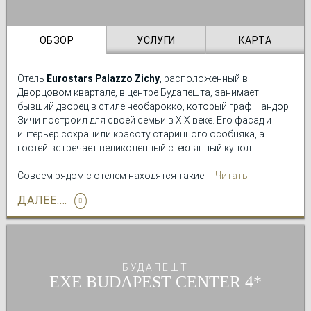
утро. Кроме того, все номера
красиво оформлены и
укомплектованы всем необходимым
. После дня
осмотра достопримечательностей Будапешта зайдите в
ОБЗОР
УСЛУГИ
КАРТА
бар отеля, чтобы перевести дух.
Отель
Eurostars Palazzo Zichy
, расположенный в
Дворцовом квартале, в центре Будапешта, занимает
бывший дворец в стиле необарокко, который граф Нандор
Зичи построил для своей семьи в XIX веке. Его фасад и
интерьер сохранили красоту старинного особняка, а
гостей встречает великолепный стеклянный купол.
Совсем рядом с отелем находятся такие
Читать
достопримечательности, как Венгерский национальный
подробно
ДАЛЕЕ....
музей, Большая синагога, Большой рынок и
Мемориальный центр Холокоста, поэтому гостям будет
легко почувствовать очарование этого города. Недалеко
от отеля Eurostars Palazzo Zichy расположен и факультет
медицинских наук Университета Земмельвайса.
БУДАПЕШТ
EXE BUDAPEST CENTER
В отеле Eurostars Palazzo Zichy мы заботимся о хорошем
самочувствии наших гостей, поэтому у нас работает