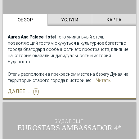
ОБЗОР
УСЛУГИ
КАРТА
Aurea Ana Palace Hotel
- это уникальный отель,
позволяющий гостям окунуться в культурное богатство
города благодаря особенности его пространств, влияние
на которые оказали индивидуальность и история
Будапешта.
Отель расположен в прекрасном месте на берегу Дуная на
территории старого города в историческом здании,
Читать
которое было частично построено в 1847 году в
подробно
ДАЛЕЕ....
оригинальном неоклассическом стиле и завершено в 1895
году, став штаб-квартирой австрийской делегации.
Помимо своих светлых и обладающих особым колоритом
номеров Aurea Ana Palace Hotel располагает
рестораном
,
БУДАПЕШТ
представляющим собой идеальное место для того, чтобы
EUROSTARS AMBASSADOR
начать день с разнообразного завтрака по системе
«шведский стол»; а также
тренажерным залом
,