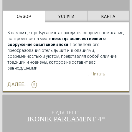
оздоровительный центр
, в котором можно получить
удовольствие от массажа, и полноценный
тренажерный
зал
, где можно продолжить заниматься спортом.
ОБЗОР
УСЛУГИ
КАРТА
В самом центре Будапешта находится современное здание,
построенное на месте
некогда величественного
сооружения советской эпохи
. После полного
преобразования отель дышит инновациями,
современностью и уютом, представляя собой слияние
традиций и новизны, которое не оставит вас
равнодушными.
Читать
Отель
располагает большим внутренним двориком
подробно
, в
ДАЛЕЕ....
который выходят окна большинства номеров и где можно
расслабиться после долгого дня. Кроме того, отель Exe
Budapest Center представляет собой идеальное место для
деловых поездок и является
наилучшими подмостками
для проведения всевозможных мероприятий
.
БУДАПЕШТ
IKONIK PARLAMENT
Кроме того, в отеле есть
расслабляющая сауна и
тренажерный зал
для снятия накопленного за день