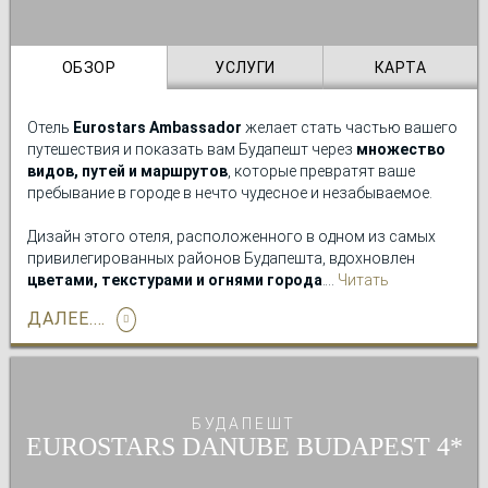
позволяющим не прекращать занятия спортом во время
путешествий.
ОБЗОР
УСЛУГИ
КАРТА
Отель
Eurostars Ambassador
желает стать частью вашего
путешествия и показать вам Будапешт через
множество
видов, путей и маршрутов
, которые превратят ваше
пребывание в городе в нечто чудесное и незабываемое.
Дизайн этого отеля, расположенного в одном из самых
привилегированных районов Будапешта, вдохновлен
цветами, текстурами и огнями города
. В пространстве
Читать
отеля присутствуют мосты, Дунай и его берега, скульптуры
подробно
ДАЛЕЕ....
и архитектура, составляющие пейзаж Будапешта, чтобы вы
почувствовали себя жителем города, который никого не
оставляет равнодушным.
Кроме того, в распоряжении гостей
озелененная
БУДАПЕШТ
открытая терраса
и полноценная
оздоровительная
EUROSTARS DANUBE BUDAPEST
зона
с сауной, турецкой баней и тренажерным залом —
оазис релаксации в самом центре города.