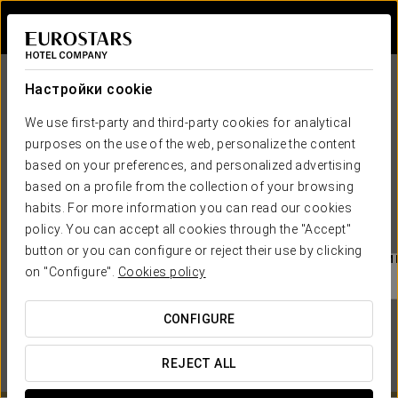
Войти в Star Tr
Настройки cookie
We use first-party and third-party cookies for analytical
purposes on the use of the web, personalize the content
based on your preferences, and personalized advertising
based on a profile from the collection of your browsing
habits. For more information you can read our cookies
EUROSTARS HOTEL COMPANY
policy. You can accept all cookies through the "Accept"
button or you can configure or reject their use by clicking
КОГДА ВЫ ХОТИТЕ ОТПРАВИТЬСЯ В ПУТЕШЕСТВИ
on "Configure".

Cookies policy
CONFIGURE
REJECT ALL
СМОТРЕТЬ КАРТУ