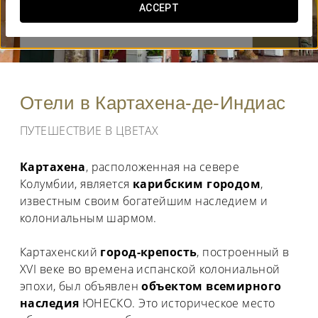
ACCEPT
КОГДА ВЫ ХОТИТЕ ОТПРАВИТЬСЯ В ПУТЕШЕСТВИЕ?


Отели в Картахена-де-Индиас
ПУТЕШЕСТВИЕ В ЦВЕТАХ
Картахена
, расположенная на севере
Колумбии, является
карибским городом
,
известным своим богатейшим наследием и
колониальным шармом.
Картахенский
город-крепость
, построенный в
XVI веке во времена испанской колониальной
эпохи, был объявлен
объектом всемирного
наследия
ЮНЕСКО. Это историческое место