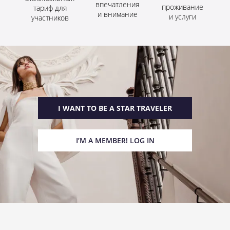
впечатления
проживание
тариф для
и внимание
и услуги
участников
I WANT TO BE A STAR TRAVELER
I’M A MEMBER! LOG IN