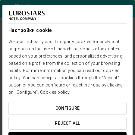
Войти в Star Tr
Настройки cookie
We use first-party and third-party cookies for analytical
purposes on the use of the web, personalize the content
based on your preferences, and personalized advertising
Варианты размещения
based on a profile from the collection of your browsing
премиум-класса
habits. For more information you can read our cookies
policy. You can accept all cookies through the "Accept"
ДЛЯ САМОГО ЭКСКЛЮЗИВНОГО
button or you can configure or reject their use by clicking
ПРОЖИВАНИЯ
on "Configure".
Cookies policy
CONFIGURE
REJECT ALL