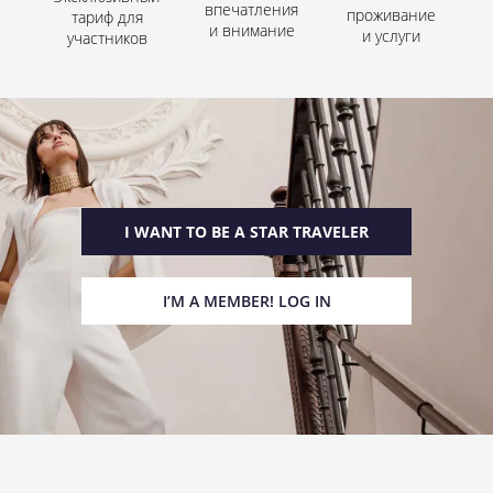
впечатления
проживание
тариф для
и внимание
и услуги
участников
I WANT TO BE A STAR TRAVELER
I’M A MEMBER! LOG IN