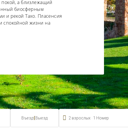
и покой, а близлежащий
нанный биосферным
ми и рекой Тахо. Пласенсия
 и спокойной жизни на

.
{
2
взрослых
1
Номер
Въезд
Выезд