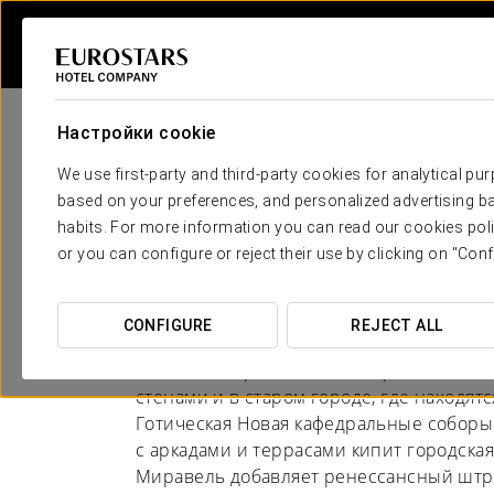
Настройки cookie
We use first-party and third-party cookies for analytical pu
based on your preferences, and personalized advertising ba
habits. For more information you can read our cookies poli
Отели в Касерес - П
or you can configure or reject their use by clicking on "Conf
СТЕНЫ, ПРИРОДА И ИСТОРИЯ
CONFIGURE
REJECT ALL
Пласенсия хранит века истории за сво
стенами и в старом городе, где находятс
Готическая Новая кафедральные соборы
с аркадами и террасами кипит городска
Миравель добавляет ренессансный штри