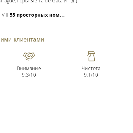
güe, горы Sierra de Gata и т.д.)
VIII
55 просторных ном
...
ими клиентами
Внимание
Чистота
9.3/10
9.1/10