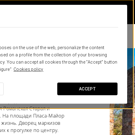
rposes on the use of the web, personalize the content
sed on a profile from the collection of your browsing
cy. You can accept all cookies through the "Accept" button
ласенсия
igure".
Cookies policy
ACCEPT
ими средневековыми
я Романская Старая и
. На площади Пласа-Майор
я жизнь. Дворец маркизов
х к прогулке по центру.