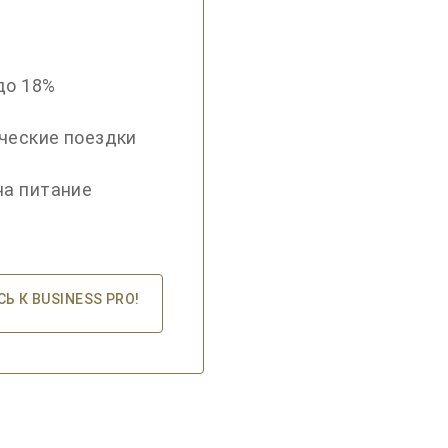
до 18%
ческие поездки
на питание
 К BUSINESS PRO!