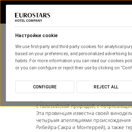
Настройки cookie
We use first-party and third-party cookies for analytical pu
based on your preferences, and personalized advertising ba
habits. For more information you can read our cookies poli
Отели в Оренсе
or you can configure or reject their use by clicking on "Conf
ТЕРМАЛЬНЫЙ КУРОРТ
CONFIGURE
REJECT ALL
Оуренсе, город мостов, является идеал
с галисийской природой, с потрясающим
Эта провинция известна своей винодел
четырьмя апелляциями происхождения (
Рибейра-Сакра и Монтеррей), а также те