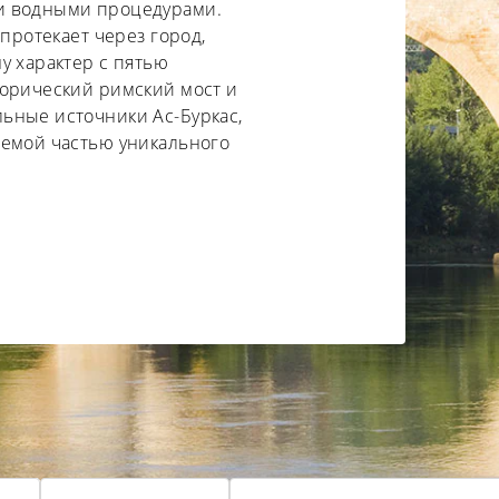
и водными процедурами.
 протекает через город,
у характер с пятью
торический римский мост и
ьные источники Ас-Буркас,
лемой частью уникального