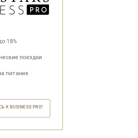
до 18%
ческие поездки
на питание
 К BUSINESS PRO!