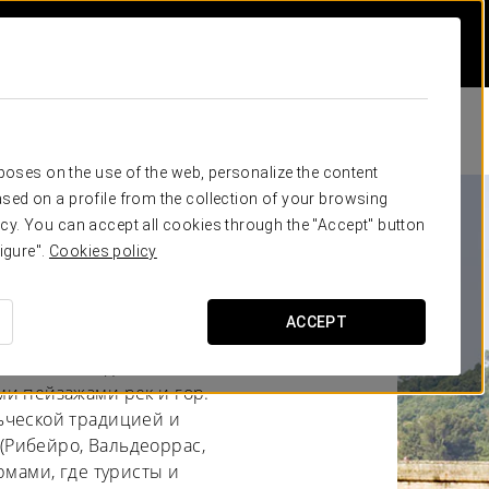
rposes on the use of the web, personalize the content
sed on a profile from the collection of your browsing
cy. You can accept all cookies through the "Accept" button
igure".
Cookies policy
ACCEPT
ьным местом для знакомства
и пейзажами рек и гор.
ьческой традицией и
Рибейро, Вальдеоррас,
рмами, где туристы и