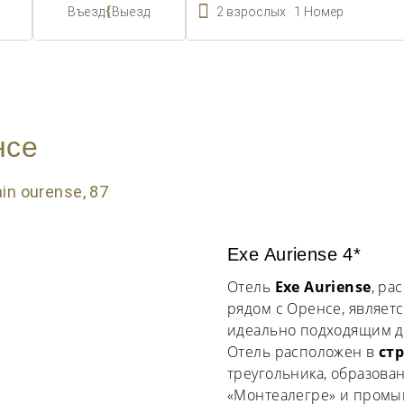

.
{
2
взрослых
1
Номер
Въезд
Выезд
нсе
Exe Auriense 4*
Отель
Exe Auriense
, р
рядом с Оренсе, являетс
идеально подходящим дл
Отель расположен в
ст
треугольника, образова
«Монтеалегре» и промы