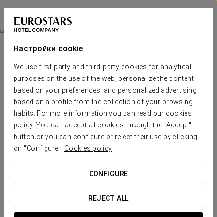
Apartahotel Exe Campus San Mamés
ЛЕОН
Войти в Star Tr
Дом Ботинес
Настройки cookie
We use first-party and third-party cookies for analytical
purposes on the use of the web, personalize the content
based on your preferences, and personalized advertising
based on a profile from the collection of your browsing
habits. For more information you can read our cookies
policy. You can accept all cookies through the "Accept"
button or you can configure or reject their use by clicking
on "Configure".
Cookies policy
9€ с человека
Дом Ботинес
CONFIGURE
Дополните своё пребывание в городе, купив билеты без
очередей на посещение Casa Botines – одного из всего
REJECT ALL
трёх зданий, созданных Антонио Гауди за пределами