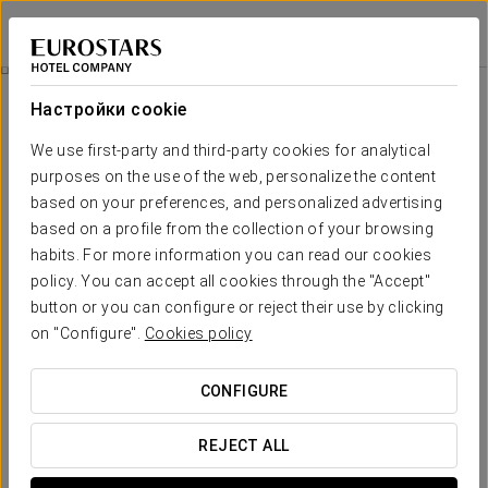
Crisol Conde Rodrigo
САЛАМАНКА - СЬЮДАД-РОДРИГО
Войти в Star Tr
Номера
Настройки cookie
Номера
Необходимые вам комфорт и
We use first-party and third-party cookies for analytical
отдых
purposes on the use of the web, personalize the content
based on your preferences, and personalized advertising
based on a profile from the collection of your browsing
Все номера оформлены в
классическом стиле
и дышат
habits. For more information you can read our cookies
уютом
, позволяя погрузиться своим гостям в атмосферу
спокойствия и расслабиться во время их пребывания в
policy. You can accept all cookies through the "Accept"
отеле Crisol Conde Rodrigo.
button or you can configure or reject their use by clicking
В них вы найдете лучшие удобства и услуги для
on "Configure".
Cookies policy
безупречного отдыха в отеле Crisol Conde Rodrigo.
CONFIGURE
ОСНОВНЫЕ УСЛУГИ
REJECT ALL