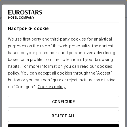
Dorma Praia Golfe
ESPINHO
Войти в Star Tr
Расслабляющий Массаж Для Двоих
Настройки cookie
We use first-party and third-party cookies for analytical
purposes on the use of the web, personalize the content
based on your preferences, and personalized advertising
based on a profile from the collection of your browsing
habits. For more information you can read our cookies
policy. You can accept all cookies through the "Accept"
button or you can configure or reject their use by clicking
on "Configure".
Cookies policy
132 €
Расслабляющий массаж для двоих
CONFIGURE
Насладитесь 50 минутами благополучия с процедурой
Расслабляющий массаж для двоих. Одновременный
REJECT ALL
массаж, сочетающий глубоко расслабляющие техники с
идеальной синхронизацией двух терапевтов.