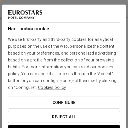
Eurostars Cannaregio
ВЕНЕЦИЯ
Войти в Star Tr
Традиционная Венеция
Настройки cookie
We use first-party and third-party cookies for analytical
purposes on the use of the web, personalize the content
based on your preferences, and personalized advertising
based on a profile from the collection of your browsing
habits. For more information you can read our cookies
policy. You can accept all cookies through the "Accept"
button or you can configure or reject their use by clicking
120 €
on "Configure".
Cookies policy
Традиционная Венеция
CONFIGURE
Откройте для себя самую традиционную Венецию.
Наслаждайтесь её улицами, каналами и красотой,
REJECT ALL
которую можно найти на каждом шагу. Почувствуйте