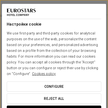
Eurostars Cascais
КАШКАЙШ
Войти в Star Tr
Комфортный Опыт
Настройки cookie
We use first-party and third-party cookies for analytical
purposes on the use of the web, personalize the content
based on your preferences, and personalized advertising
based on a profile from the collection of your browsing
habits. For more information you can read our cookies
policy. You can accept all cookies through the "Accept"
button or you can configure or reject their use by clicking
Комфортный опыт
on "Configure".
Cookies policy
Гибкий график, всё продумано для вашего удобства.
CONFIGURE
В Eurostars Cascais мы создали этот комфортный опыт с
REJECT ALL
заботой о вашей эффективности и удобстве. Без