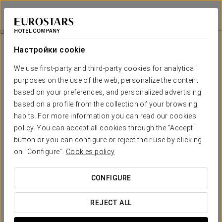
Eurostars Marivent
МАЛЬОРКА - ПАЛЬМА
Войти в Star Tr
Pомантический Опыт
Настройки cookie
We use first-party and third-party cookies for analytical
purposes on the use of the web, personalize the content
based on your preferences, and personalized advertising
based on a profile from the collection of your browsing
habits. For more information you can read our cookies
policy. You can accept all cookies through the "Accept"
button or you can configure or reject their use by clicking
35 €
on "Configure".
Cookies policy
Pомантический опыт
CONFIGURE
Наслаждайтесь романтикой островов, как никогда
раньше, и воспользуйтесь нашим романтическим
REJECT ALL
опытом.