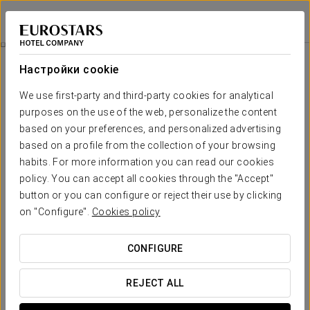
Eurostars Oporto
ПОРТУ
Войти в Star Tr
Туристический Автобус
Настройки cookie
We use first-party and third-party cookies for analytical
purposes on the use of the web, personalize the content
based on your preferences, and personalized advertising
based on a profile from the collection of your browsing
habits. For more information you can read our cookies
policy. You can accept all cookies through the "Accept"
button or you can configure or reject their use by clicking
28 €
on "Configure".
Cookies policy
Туристический автобус
CONFIGURE
Мы приглашаем вас на обзорную экскурсию по самым
красивым местам города. Вас прогулка с последующим
REJECT ALL
посещением винного погреба в Порту, где вы сможете