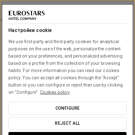
Eurostars Palacio Santa Marta
КАСЕРЕС - ТРУХИЛЬО
Войти в Star Tr
Гурманский Опыт
Настройки cookie
We use first-party and third-party cookies for analytical
purposes on the use of the web, personalize the content
based on your preferences, and personalized advertising
based on a profile from the collection of your browsing
habits. For more information you can read our cookies
policy. You can accept all cookies through the "Accept"
button or you can configure or reject their use by clicking
35€
on "Configure".
Cookies policy
Гурманский опыт
CONFIGURE
Почувствуйте настоящий вкус Эстремадуры.
REJECT ALL
Включено: