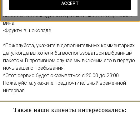
-Размещение в номере Супериор (При условии наличия).
ACCEPT
-Дегустация в номере: ассорти иберийских продуктов и
сыров из Эстремадуры с бутылкой местного красного
вина.
-Фрукты в шоколаде.
*Пожалуйста, укажите в дополнительных комментариях
дату, когда вы хотели бы воспользоваться выбранным
пакетом. В противном случае мы включим его в первую
ночь вашего пребывания.
*Этот сервис будет оказываться с 20:00 до 23:00.
Пожалуйста, укажите предпочтительный временной
интервал.
Также наши клиенты интересовались: