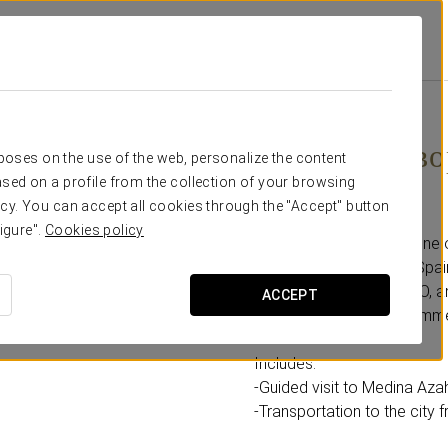
Córdoba
Специальные Предложения
Посетите Дворцовый Город Медина
30€
Посетите дв
rposes on the use of the web, personalize the content
sed on a profile from the collection of your browsing
Асаара
cy. You can accept all cookies through the "Accept" button
igure".
Cookies policy
Discover the charm of one 
archaeological sites in Spa
Heritage Site by UNESCO, an
ACCEPT
plan for a morning or summer
Includes:
-Guided visit to Medina Azah
-Transportation to the city f