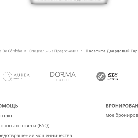
os De Córdoba
Специальные Предложения
Посетите Дворцовый Гор
ОМОЩЬ
БРОНИРОВАН
мое брониро
нтакт
просы и ответы (FAQ)
редотвращение мошенничества