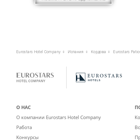
Eurostars Hotel Company
Испания
Кордова
Eurostars Pati
О НАС
П
О компании Eurostars Hotel Company
Ко
Работа
Во
Kонкурсы
П