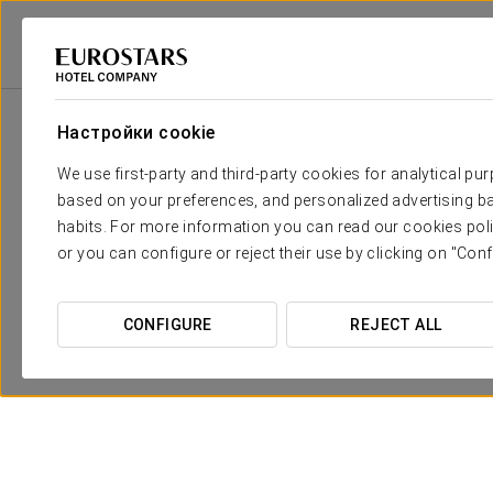
Eurostars Hotel Company
Испания
Кордова
Eurostars Patios De 
Настройки cookie
We use first-party and third-party cookies for analytical pu
based on your preferences, and personalized advertising ba
habits. For more information you can read our cookies poli
or you can configure or reject their use by clicking on "Conf
CONFIGURE
REJECT ALL