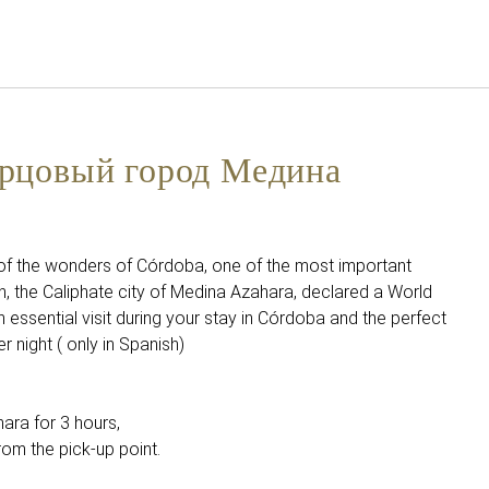
Русский
Войти в Star Traveler или
 Асаара
орцовый город Медина
of the wonders of Córdoba, one of the most important
in, the Caliphate city of Medina Azahara, declared a World
 essential visit during your stay in Córdoba and the perfect
 night ( only in Spanish)
ara for 3 hours,
rom the pick-up point.