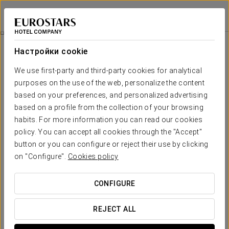
Eurostars Patios de Córdoba
КОРДОВА
Войти в Star Tr
Туристический Автобус
Настройки cookie
We use first-party and third-party cookies for analytical
purposes on the use of the web, personalize the content
based on your preferences, and personalized advertising
based on a profile from the collection of your browsing
habits. For more information you can read our cookies
policy. You can accept all cookies through the "Accept"
button or you can configure or reject their use by clicking
27 €
on "Configure".
Cookies policy
Туристический автобус
CONFIGURE
Взгляните на Кордову с новой стороны. Осмотрите
главные достопримечательности города, в
REJECT ALL
непринужденной форме знакомясь с их историей. Вас