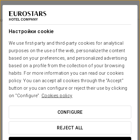
Eurostars Patios de Córdoba
КОРДОВА
Войти в Star Tr
Специальные Предложения
Настройки cookie
Специальные Предложения
We use first-party and third-party cookies for analytical
purposes on the use of the web, personalize the content
based on your preferences, and personalized advertising
based on a profile from the collection of your browsing
habits. For more information you can read our cookies
Pомантический опыт
policy. You can accept all cookies through the "Accept"
button or you can configure or reject their use by clicking
20€
on "Configure".
Cookies policy
ПОСМОТРЕТЬ ПРЕДЛОЖЕНИЕ
CONFIGURE
REJECT ALL