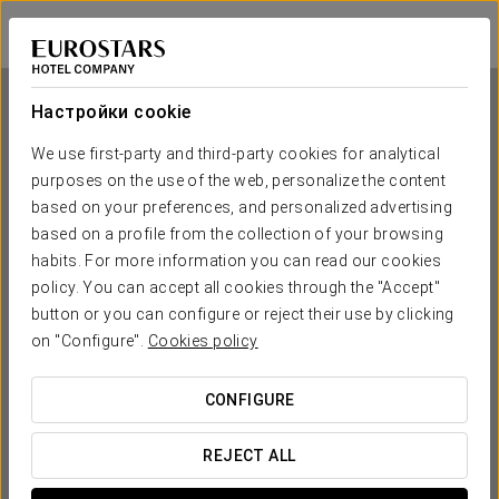
Eurostars Patios de Córdoba
КОРДОВА
Войти в Star Tr
Настройки cookie
We use first-party and third-party cookies for analytical
purposes on the use of the web, personalize the content
Eurostars Patios de Córdoba
based on your preferences, and personalized advertising
based on a profile from the collection of your browsing
КОРДОВА
habits. For more information you can read our cookies
policy. You can accept all cookies through the "Accept"
button or you can configure or reject their use by clicking
on "Configure".
Cookies policy
CONFIGURE
КОГДА ВЫ ХОТИТЕ ОТПРАВИТЬСЯ В ПУТЕШЕСТВИЕ?
REJECT ALL

