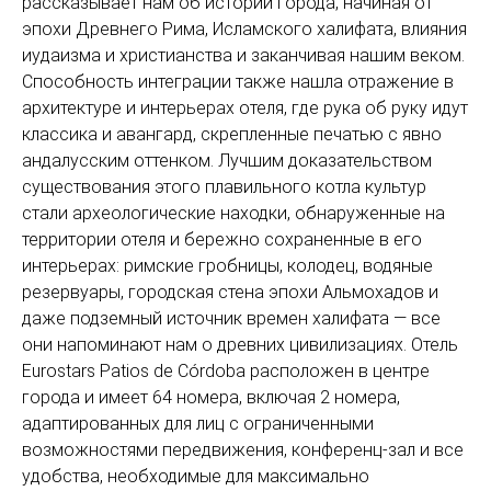
рассказывает нам об истории города, начиная от
эпохи Древнего Рима, Исламского халифата, влияния
иудаизма и христианства и заканчивая нашим веком.
Способность интеграции также нашла отражение в
архитектуре и интерьерах отеля, где рука об руку идут
классика и авангард, скрепленные печатью с явно
андалусским оттенком. Лучшим доказательством
существования этого плавильного котла культур
стали археологические находки, обнаруженные на
территории отеля и бережно сохраненные в его
интерьерах: римские гробницы, колодец, водяные
резервуары, городская стена эпохи Альмохадов и
даже подземный источник времен халифата — все
они напоминают нам о древних цивилизациях. Отель
Eurostars Patios de Córdoba расположен в центре
города и имеет 64 номера, включая 2 номера,
адаптированных для лиц с ограниченными
возможностями передвижения, конференц-зал и все
удобства, необходимые для максимально