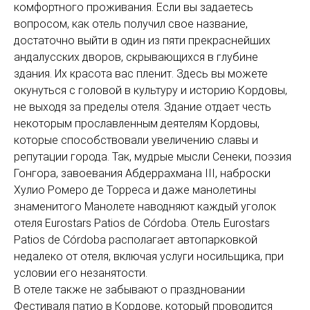
комфортного проживания. Если вы задаетесь
вопросом, как отель получил свое название,
достаточно выйти в один из пяти прекраснейших
андалусских дворов, скрывающихся в глубине
здания. Их красота вас пленит. Здесь вы можете
окунуться с головой в культуру и историю Кордовы,
не выходя за пределы отеля. Здание отдает честь
некоторым прославленным деятелям Кордовы,
которые способствовали увеличению славы и
репутации города. Так, мудрые мысли Сенеки, поэзия
Гонгора, завоевания Абдеррахмана III, наброски
Хулио Ромеро де Торреса и даже манолетины
знаменитого Манолете наводняют каждый уголок
отеля Eurostars Patios de Córdoba. Отель Eurostars
Patios de Córdoba располагает автопарковкой
недалеко от отеля, включая услуги носильщика, при
условии его незанятости.
В отеле также не забывают о праздновании
Фестиваля патио в Кордове, который проводится