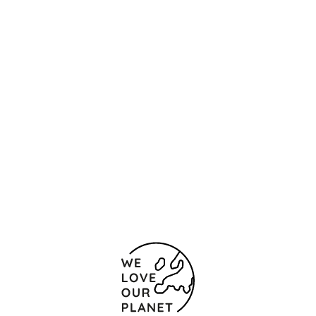
Контакты и карта
Diario de Córdoba 13
Кордова
14002 Испания
(+34) 957222462
957480405
Форма обратной связи