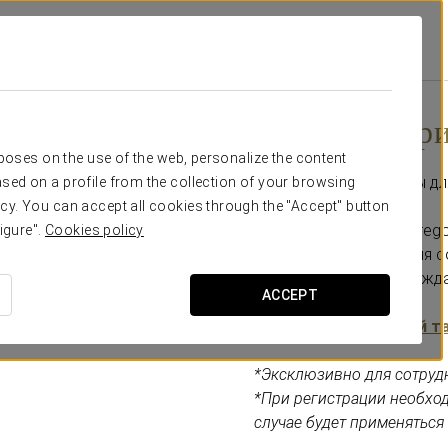
pont Circle Georgetown
Специальные Предложения
Деловые Тарифы П
Деловые тар
rposes on the use of the web, personalize the content
Эксклюзивные тарифы дл
sed on a profile from the collection of your browsing
cy. You can accept all cookies through the "Accept" button
В отеле Eurostars St. Gre
igure".
Cookies policy
уникальные тарифы для 
чтобы вы могли наслажда
ACCEPT
Забронируйте лучший т
*Эксклюзивно для сотруд
*При регистрации необхо
случае будет применяться