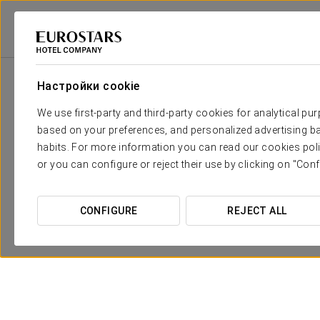
Eurostars Hotel Company
Сша
Вашингтон
Eurostars St Gregory Du
Настройки cookie
We use first-party and third-party cookies for analytical pu
based on your preferences, and personalized advertising ba
habits. For more information you can read our cookies poli
or you can configure or reject their use by clicking on "Conf
CONFIGURE
REJECT ALL