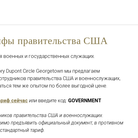
Русский
Войти в Star Traveler или
равительства Сша
ифы правительства США
я военных и государственных служащих.
gory Dupont Circle Georgetown мы предлагаем
сотрудников правительства США и военнослужащих,
ться тем же опытом по более выгодной цене.
ариф сейчас
или введите код:
GOVERNMENT
ников правительства США и военнослужащих.
димо предъявить официальный документ; в противном
 стандартный тариф.