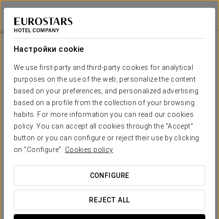
Eurostars Universal Lisboa
ЛИССАБОН
Войти в Star Tr
Pомантический Опыт
Настройки cookie
We use first-party and third-party cookies for analytical
purposes on the use of the web, personalize the content
based on your preferences, and personalized advertising
based on a profile from the collection of your browsing
habits. For more information you can read our cookies
policy. You can accept all cookies through the "Accept"
button or you can configure or reject their use by clicking
30€
on "Configure".
Cookies policy
Pомантический опыт
CONFIGURE
Наслаждайтесь романтическими впечатлениями в
нашем отеле с этой акцией.
REJECT ALL