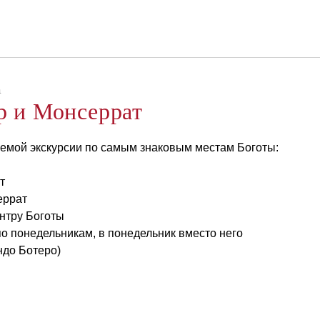
Русский
Войти в Star Traveler или
а
р и Монсеррат
емой экскурсии по самым знаковым местам Боготы:
т
еррат
ентру Боготы
по понедельникам, в понедельник вместо него
ндо Ботеро)