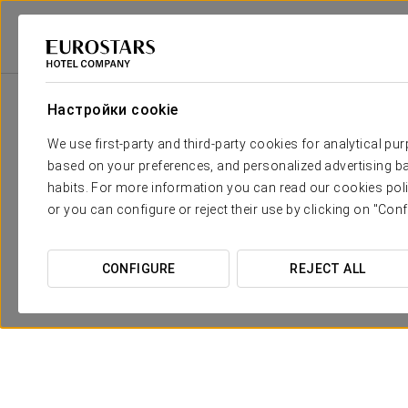
Eurostars Hotel Company
Колумбия
Bogotá
Exe Bacatá 95
Спе
Настройки cookie
We use first-party and third-party cookies for analytical pu
based on your preferences, and personalized advertising ba
habits. For more information you can read our cookies poli
or you can configure or reject their use by clicking on "Conf
CONFIGURE
REJECT ALL