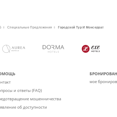
5
Специальные Предложения
Городской Тур И Монсеррат
ОМОЩЬ
БРОНИРОВАН
мое брониро
нтакт
просы и ответы (FAQ)
редотвращение мошенничества
явление об доступности