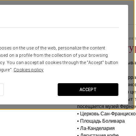
циальные Предложения
Городской Тур И Монсеррат
372.000 COP на человек
Городской ту
rposes on the use of the web, personalize the content
sed on a profile from the collection of your browsing
Наслаждайтесь незабыва
cy. You can accept all cookies through the "Accept" button
igure".
Cookies policy
• Забор на горе Монсерра
• Экскурсия на горе Монс
ACCEPT
• Экскурсия пешком по ц
• Золотой музей (Закрыт 
посещается музей Ферна
• Церковь Сан-Франциско
• Площадь Боливара
• Ла-Канделария
• Дегустация кофе