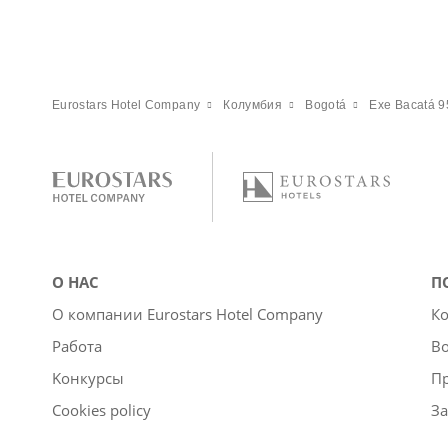
Eurostars Hotel Company
Колумбия
Bogotá
Exe Bacatá 9
О НАС
П
О компании Eurostars Hotel Company
Ко
Работа
Во
Kонкурсы
П
Cookies policy
За