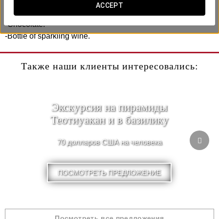
Includes:
ACCEPT
-Rose petal decoration.
-Chocolate.
-Bottle of sparkling wine.
Также наши клиенты интересовались:
Экскурсия на пирамиды
Теотиуакан и в базилику
70 долларов США на человека
ПОСМОТРЕТЬ ПРЕДЛОЖЕНИЕ
Посмотреть все предложения