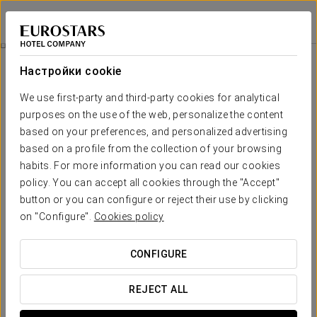
Exe Cities Reforma
МЕХИКО, CDMX
Войти в Star Tr
Pомантический Опыт
Настройки cookie
We use first-party and third-party cookies for analytical
purposes on the use of the web, personalize the content
based on your preferences, and personalized advertising
based on a profile from the collection of your browsing
habits. For more information you can read our cookies
policy. You can accept all cookies through the "Accept"
button or you can configure or reject their use by clicking
on "Configure".
Cookies policy
65 $
Pомантический опыт
CONFIGURE
Imagine the most romantic evening for two, and we will
make it a reality.
REJECT ALL