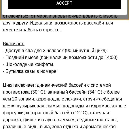
ACCEPT
Без рутины и спешки — всё создано для того, чтобы
отключиться от мира и вновь почувствовать близость
друг к другу. Идеальная возможность расслабиться
вместе и забыть о стрессе.
Включает:
- Доступ в спа для 2 человек (90-минутный цикл).
- Поздний выезд (при наличии возможности до 14:00).
- Шоколадные конфеты.
- Бутылка кавы в номере.
Цикл включает: динамический бассейн с системой
противотока (30° C), активный бассейн (34° C) с более
чем 20 зонами, аэро-водные лежаки, струи «лебединая
шея», пузырьковая скамья, водопады и гидромассажные
форсунки, контрастный бассейн (12° C), галечная
дорожка, финская сауна, хаммам, ледяные фонтаны,
различные виды льда, зона отдыха и ароматическая