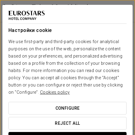
Exe Estepona Thalasso & Spa - Adults only
Recommended
МАЛАГА - ЭСТЕПОНА
Войти в Star Tr
Спа-Опыт Для Двоих (Spa-Opyt Dlya Dvoikh)
Настройки cookie
We use first-party and third-party cookies for analytical
purposes on the use of the web, personalize the content
based on your preferences, and personalized advertising
based on a profile from the collection of your browsing
habits. For more information you can read our cookies
policy. You can accept all cookies through the "Accept"
button or you can configure or reject their use by clicking
on "Configure".
Cookies policy
65 €
Спа-опыт для двоих (Spa-opyt dlya
dvoikh)
CONFIGURE
Для тех, кто хочет отдохнуть вдвоём в Exe Estepona
REJECT ALL
Thalaso & Spa - Adults only Recommended.