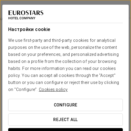
Exe Panorama
ПАРИЖ
Войти в Star Tr
Бизнес-Опыт
Настройки cookie
We use first-party and third-party cookies for analytical
purposes on the use of the web, personalize the content
based on your preferences, and personalized advertising
based on a profile from the collection of your browsing
habits. For more information you can read our cookies
policy. You can accept all cookies through the "Accept"
button or you can configure or reject their use by clicking
on "Configure".
Cookies policy
16 евро
Бизнес-опыт
CONFIGURE
Эта услуга создана для тех, кто ценит маленькие
радости жизни, и предлагает вам дополнительный
REJECT ALL
комфорт в каждом моменте.