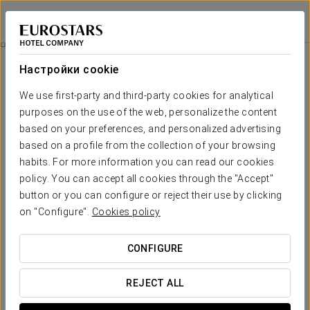
Exe Rey Don Jaime
ВАЛЕНСИЯ
Войти в Star Tr
Pомантический Опыт
Настройки cookie
We use first-party and third-party cookies for analytical
purposes on the use of the web, personalize the content
based on your preferences, and personalized advertising
based on a profile from the collection of your browsing
habits. For more information you can read our cookies
policy. You can accept all cookies through the "Accept"
button or you can configure or reject their use by clicking
on "Configure".
Cookies policy
20 €
Pомантический опыт
CONFIGURE
Детали для удивления. Всё готово, чтобы вы могли
просто наслаждаться любовью.
REJECT ALL