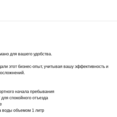
Русский
Войти в Star Traveler или
мано для вашего удобства.
дали этот бизнес-опыт, учитывая вашу эффективность и
 осложнений.
фортного начала пребывания
* для спокойного отъезда
е
а воды объемом 1 литр