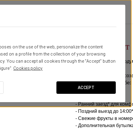
Cantos
Специальные Предложения
Бизнес-Опыт
15€
Бизнес-опыт
rposes on the use of the web, personalize the content
sed on a profile from the collection of your browsing
Гибкий график, всё проду
cy. You can accept all cookies through the "Accept" button
igure".
Cookies policy
В Exe Tres Cantos мы соз
комфорт. Без спешки, без
ACCEPT
Включает:
- Ранний заезд* для ком
- Поздний выезд до 14:00
- Свежие фрукты в номер
- Дополнительная бутылк