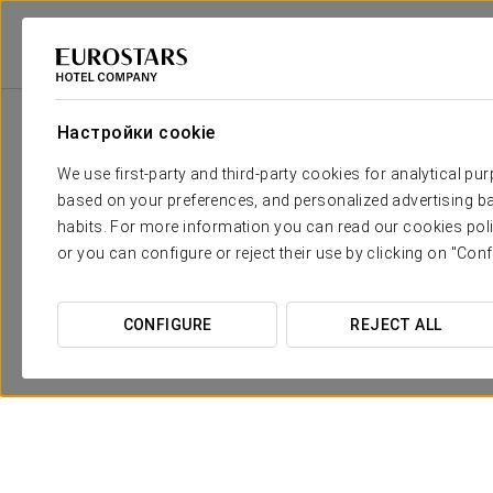
Eurostars Hotel Company
Испания
Madrid - Tres Cantos
Exe Tres 
Настройки cookie
We use first-party and third-party cookies for analytical pu
based on your preferences, and personalized advertising ba
habits. For more information you can read our cookies poli
or you can configure or reject their use by clicking on "Conf
CONFIGURE
REJECT ALL