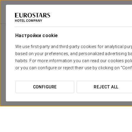
Eurostars Hotel Company
Испания
Понтеведра - Сильеда
Exe Vía
Настройки cookie
We use first-party and third-party cookies for analytical pu
based on your preferences, and personalized advertising ba
habits. For more information you can read our cookies poli
or you can configure or reject their use by clicking on "Conf
CONFIGURE
REJECT ALL