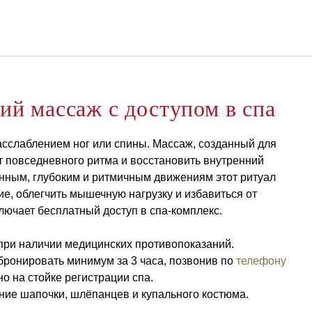
Русский
Войти в Star Traveler или
пом В Спа
й массаж с доступом в спа
расслаблением ног или спины. Массаж, созданный для
 от повседневного ритма и восстановить внутренний
нным, глубоким и ритмичным движениям этот ритуал
е, облегчить мышечную нагрузку и избавиться от
лючает бесплатный доступ в спа-комплекс.
при наличии медицинских противопоказаний.
ронировать минимум за 3 часа, позвонив по
телефону
о на стойке регистрации спа.
ние шапочки, шлёпанцев и купального костюма.