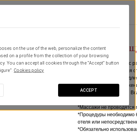
 Argentum
Специальные Предложения
Расслабляющий Массаж С Досту
75 €
Расслабляющи
rposes on the use of the web, personalize the content
sed on a profile from the collection of your browsing
Шиацу для всего тела с 
cy. You can accept all cookies through the "Accept" button
тех, кто хочет отвлечься
igure".
Cookies policy
баланс. Благодаря медле
помогает снять напряжени
ACCEPT
накопленного стресса. Вк
*Массажи не проводятся 
*Процедуры необходимо б
отеля или непосредственн
*Обязательно использова