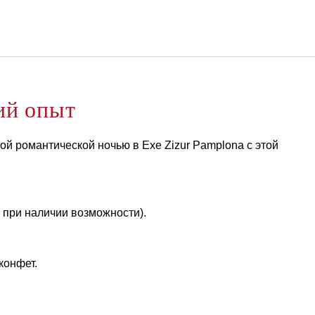
Русский
Войти в Star Traveler или
ий опыт
й романтической ночью в Exe Zizur Pamplona с этой
0 при наличии возможности).
конфет.