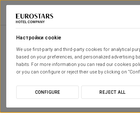
Eurostars Hotel Company
Испания
Памплона - Сисур-Майор
Exe
Настройки cookie
We use first-party and third-party cookies for analytical pu
based on your preferences, and personalized advertising ba
habits. For more information you can read our cookies poli
or you can configure or reject their use by clicking on "Conf
CONFIGURE
REJECT ALL