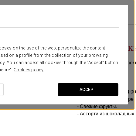
 Zizur Pamplona
Специальные Предложения
Pомантический Опыт
18 €
Pомантическ
rposes on the use of the web, personalize the content
sed on a profile from the collection of your browsing
Насладитесь незабываемо
cy. You can accept all cookies through the "Accept" button
акцией.
igure".
Cookies policy
Включает:
ACCEPT
- Поздний выезд (до 14:0
- Бутылка кавы в номере.
- Свежие фрукты.
- Ассорти из шоколадных 