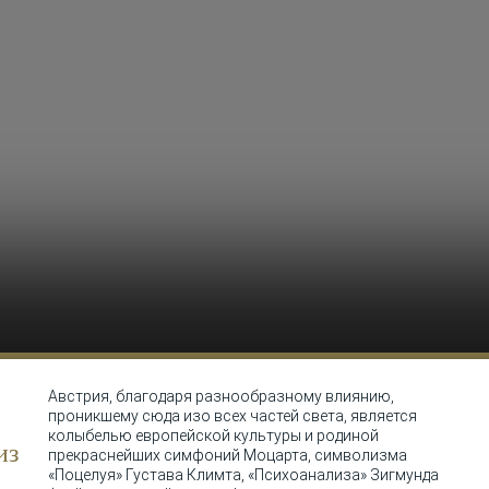
Австрия, благодаря разнообразному влиянию,
проникшему сюда изо всех частей света, является
колыбелью европейской культуры и родиной
из
прекраснейших симфоний Моцарта, символизма
«Поцелуя» Густава Климта, «Психоанализа» Зигмунда