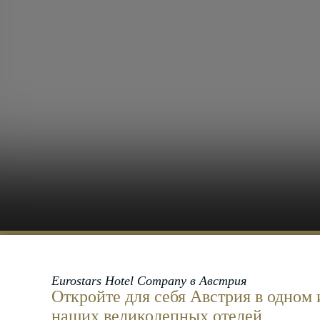
Eurostars Hotel Company в Австрия
Откройте для себя Австрия в одном 
наших
великолепных отелей