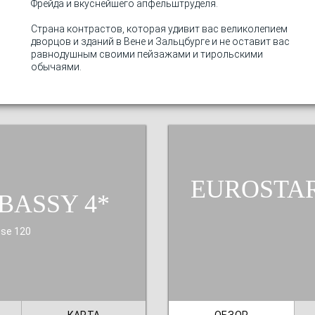
Фрейда и вкуснейшего апфельштруделя.
Страна контрастов, которая удивит вас великолепием
дворцов и зданий в Вене и Зальцбурге и не оставит вас
равнодушным своими пейзажами и тирольскими
обычаями.
EUROSTA
BASSY
sse 120
КАРТА
ОБЗОР