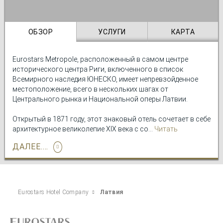
наполняющее страну кострами, песнями и древними танцами.
Все это делает Латвию уникальным направлением для тех, кто
хочет открыть Европу с новой стороны, в атмосфере
подлинности и умиротворения.
ОБЗОР
УСЛУГИ
КАРТА
Eurostars Metropole, расположенный в самом центре
исторического центра Риги, включенного в список
Всемирного наследия ЮНЕСКО, имеет непревзойденное
местоположение, всего в нескольких шагах от
Центрального рынка и Национальной оперы Латвии.
Открытый в 1871 году, этот знаковый отель сочетает в себе
архитектурное великолепие XIX века с современными
Читать
удобствами. Его величественный фасад с элегантными
подробно
ДАЛЕЕ....
молдингами и большими окнами напоминает о величии
прошлых времен, а интерьер, теплый и утонченный, отдает
дань латвийской традиции.
Каждый уголок отеля рассказывает
историю Риги
, не
Eurostars Hotel Company
Латвия
жертвуя современным комфортом и исключительным
сервисом. В это входит и гастропаб — идеальное место,
чтобы насладиться лучшими блюдами.