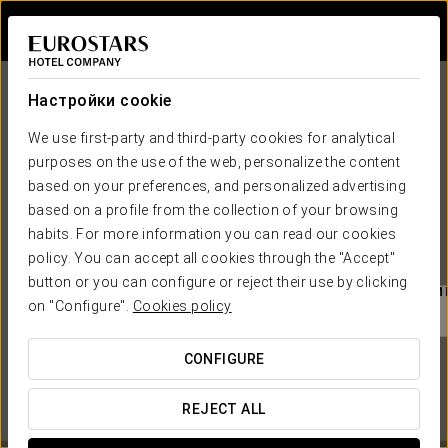
Войти в Star Tr
Настройки cookie
We use first-party and third-party cookies for analytical
purposes on the use of the web, personalize the content
based on your preferences, and personalized advertising
based on a profile from the collection of your browsing
habits. For more information you can read our cookies
EUROSTARS HOTEL COMPANY
policy. You can accept all cookies through the "Accept"
button or you can configure or reject their use by clicking
КОГДА ВЫ ХОТИТЕ ОТПРАВИТЬСЯ В ПУТЕШЕСТВИ
on "Configure".

Cookies policy
CONFIGURE
REJECT ALL
СМОТРЕТЬ КАРТУ