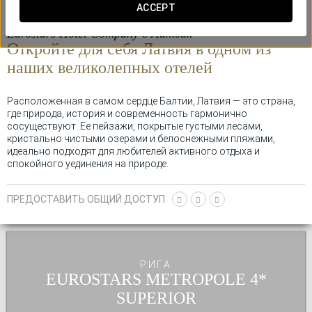
ACCEPT
Eurostars Hotel Company в Латвия
Откройте для себя Латвия в одном из
наших
великолепных отелей
Расположенная в самом сердце Балтии, Латвия — это страна,
где природа, история и современность гармонично
сосуществуют. Ее пейзажи, покрытые густыми лесами,
кристально чистыми озерами и белоснежными пляжами,
идеально подходят для любителей активного отдыха и
спокойного уединения на природе.
От оживленной столицы Риги до живописных деревень региона
ПРЕДОСТАВИТЬ ОБЩИЙ ДОСТУП
Курземе Латвия поражает своим культурным богатством. В
Сигулде, известной как «латвийская Швейцария», можно
посетить средневековые замки и полюбоваться
потрясающими панорамами долины Гауи. А в Кулдиге
старинные деревянные дома и водопад Вента Румба переносят
нас в прошлое.
РИГА
EUROSTARS METROPOLE
Латвийская самобытность проявляется и в ее фестивалях и
традициях, таких как празднование летнего солнцестояния,