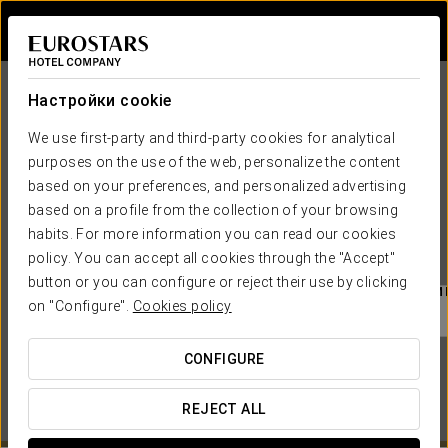
Войти в Star Tr
Настройки cookie
We use first-party and third-party cookies for analytical
purposes on the use of the web, personalize the content
based on your preferences, and personalized advertising
based on a profile from the collection of your browsing
habits. For more information you can read our cookies
EUROSTARS HOTEL COMPANY
policy. You can accept all cookies through the "Accept"
button or you can configure or reject their use by clicking
КОГДА ВЫ ХОТИТЕ ОТПРАВИТЬСЯ В ПУТЕШЕСТВИ
on "Configure".

Cookies policy
CONFIGURE
REJECT ALL
СМОТРЕТЬ КАРТУ