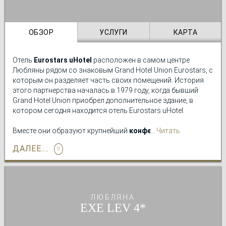
ОБЗОР
УСЛУГИ
КАРТА
Отель
Eurostars uHotel
расположен в самом центре
Любляны рядом со знаковым Grand Hotel Union Eurostars, с
которым он разделяет часть своих помещений. История
этого партнерства началась в 1979 году, когда бывший
Grand Hotel Union приобрел дополнительное здание, в
котором сегодня находится отель Eurostars uHotel.
Вместе они образуют крупнейший
конференц-центр при
Читать
отеле
в Любляне и предлагают
превосходный
подробно
ДАЛЕЕ....
гастрономический опыт
для ценителей изысканной кухни:
знаменитое Union Café
. Также в распоряжении гостей
велнес-зона
с бассейном, массажными процедурами,
саунами и террасой с великолепным видом на город.
ЛЮБЛЯНА
EXE LEV