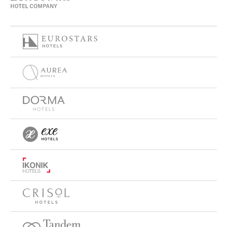
В дополнение к предложениям отеля имеется
wellness
центр
с
тренажерным залом
,
бассейном
с видом на
замок Любляны,
торговой галереей
и крупнейшим
конгресс-центром
города.