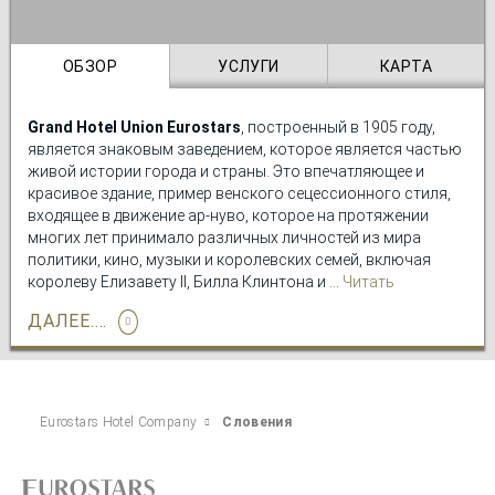
ОБЗОР
УСЛУГИ
КАРТА
Grand Hotel Union Eurostars
, построенный в 1905 году,
является знаковым заведением, которое является частью
живой истории города и страны. Это впечатляющее и
красивое здание, пример венского сецессионного стиля,
входящее в движение ар-нуво, которое на протяжении
многих лет принимало различных личностей из мира
политики, кино, музыки и королевских семей, включая
королеву Елизавету II, Билла Клинтона и Далай-ламу.
Читать
подробно
ДАЛЕЕ....
Этот отель предлагает своим гостям
элегантные
удобства
, оформленные с заботой и вниманием к
деталям, такие как
просторные номера
, в которых можно
удобно и без забот отдохнуть, или обширное
гастрономическое предложение
благодаря кафе Kavarna
Eurostars Hotel Company
Словения
Union, где можно насладиться лучшими словенскими
блюдами в сопровождении вкусных местных вин.