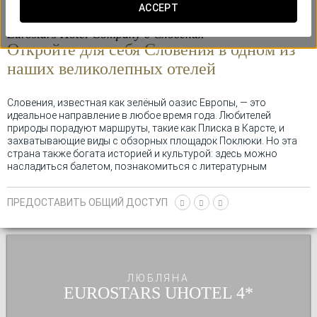
ACCEPT
Eurostars Hotel Company в Словения
Откройте для себя Словения в одном из
наших
великолепных отелей
Словения, известная как зелёный оазис Европы, — это
идеальное направление в любое время года. Любителей
природы порадуют маршруты, такие как Плиска в Карсте, и
захватывающие виды с обзорных площадок Поклюки. Но эта
страна также богата историей и культурой: здесь можно
насладиться балетом, познакомиться с литературным
наследием и посетить музеи, где представлены произведения
искусства от доисторических времён до современности.
ПРЕДОСТАВИТЬ ОБЩИЙ ДОСТУП
Фестивали наполняют города жизнью, а на рынках Любляны
можно найти уникальные сувениры и попробовать вина,
считающиеся одними из лучших в Европе.
ЛЮБЛЯНА
EUROSTARS UHOTEL