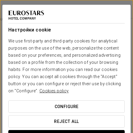
Ikonik Ramblas
БАРСЕЛОНА
Войти в Star Tr
Cosmopolitan Love
Настройки cookie
We use first-party and third-party cookies for analytical
purposes on the use of the web, personalize the content
based on your preferences, and personalized advertising
based on a profile from the collection of your browsing
habits. For more information you can read our cookies
policy. You can accept all cookies through the "Accept"
button or you can configure or reject their use by clicking
20 €
on "Configure".
Cookies policy
Cosmopolitan love
CONFIGURE
Всегда найдется повод провести романтическую
ночь с любимым человеком. Вы ищете повод — мы
REJECT ALL
предоставляем романтический пакет: вам останется