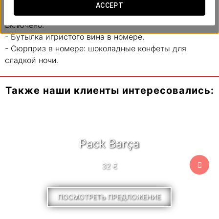
только расслабиться и наслаждаться.
ACCEPT
Включено:
- Бутылка игристого вина в номере.
- Сюрприз в номере: шоколадные конфеты для
сладкой ночи.
Также наши клиенты интересовались:
Pack Barça
32 €
ПОСМОТРЕТЬ ПРЕДЛОЖЕНИЕ