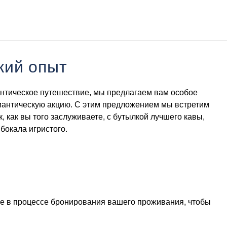
Русский
Войти в Star Traveler или
кий опыт
нтическое путешествие, мы предлагаем вам особое
антическую акцию. С этим предложением мы встретим
к, как вы того заслуживаете, с бутылкой лучшего кавы,
 бокала игристого.
е в процессе бронирования вашего проживания, чтобы