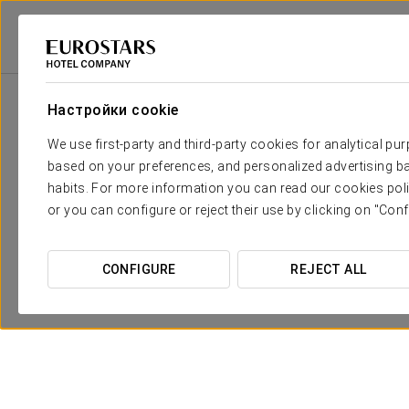
Eurostars Hotel Company
Испания
Понтеведра - Мейс
Pousada De
Настройки cookie
We use first-party and third-party cookies for analytical pu
based on your preferences, and personalized advertising ba
habits. For more information you can read our cookies poli
or you can configure or reject their use by clicking on "Conf
CONFIGURE
REJECT ALL