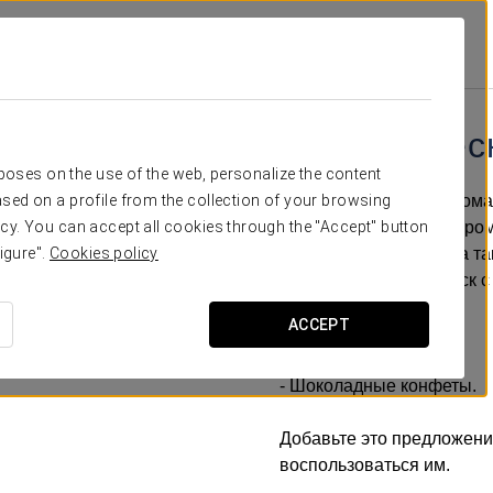
 Armenteira
Специальные Предложения
Романтический Опыт
Романтичес
rposes on the use of the web, personalize the content
Если вы планируете рома
sed on a profile from the collection of your browsing
предложение — нашу ром
cy. You can accept all cookies through the "Accept" button
вас и вашего партнёра та
igure".
Cookies policy
чтобы вы начали отпуск с
ACCEPT
Включает:
- Бутылка кавы.
- Шоколадные конфеты.
Добавьте это предложени
воспользоваться им.