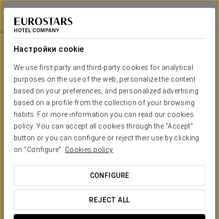
Tandem Ancha 34
КАДИС
Войти в Star Tr
Экскурсия По Городу
Настройки cookie
We use first-party and third-party cookies for analytical
purposes on the use of the web, personalize the content
based on your preferences, and personalized advertising
based on a profile from the collection of your browsing
habits. For more information you can read our cookies
policy. You can accept all cookies through the "Accept"
button or you can configure or reject their use by clicking
Экскурсия по городу
on "Configure".
Cookies policy
Двухчасовая прогулка по самому старому городу
CONFIGURE
Европы и, возможно, самому лучшему городу в мире!
Предлагаем вам два маршрута в день на выбор, начало
REJECT ALL
в 10:30 и 13:00 ежедневно. Бесплатная экскурсия
проводится Pancho Tours (оранжевая футболка).