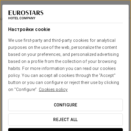
Áurea Convento Capuchinos
СЕГОВИЯ
Войти в Star Tr
Спа-Опыт Для Пар
Настройки cookie
We use first-party and third-party cookies for analytical
purposes on the use of the web, personalize the content
based on your preferences, and personalized advertising
based on a profile from the collection of your browsing
habits. For more information you can read our cookies
policy. You can accept all cookies through the "Accept"
button or you can configure or reject their use by clicking
80€
on "Configure".
Cookies policy
спа-опыт для пар
CONFIGURE
Для тех, кто хочет расслабиться вместе в Áurea
Convento Capuchinos.
REJECT ALL
Без рутины и спешки — всё создано для того, чтобы