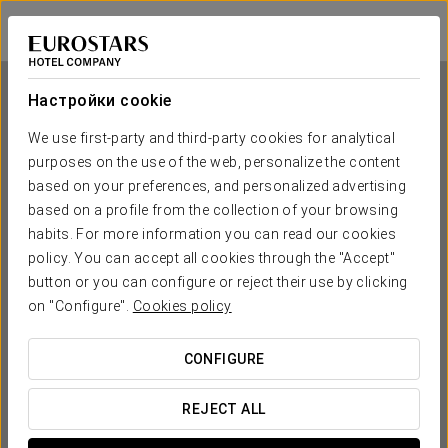
Áurea Convento Capuchinos
СЕГОВИЯ
Войти в Star Tr
Настройки cookie
We use first-party and third-party cookies for analytical
purposes on the use of the web, personalize the content
Áurea Convento Capuchinos
based on your preferences, and personalized advertising
based on a profile from the collection of your browsing
СЕГОВИЯ
habits. For more information you can read our cookies
policy. You can accept all cookies through the "Accept"
button or you can configure or reject their use by clicking
on "Configure".
Cookies policy
CONFIGURE
КОГДА ВЫ ХОТИТЕ ОТПРАВИТЬСЯ В ПУТЕШЕСТВИЕ?
REJECT ALL

